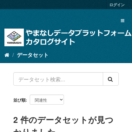
ス
ログイン
キ
ッ
Toggl
プ
naviga
し
て
内
容
へ
データセット
並び順
2 件のデータセットが見つ
かりました