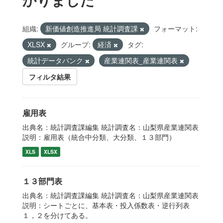
組織:
新価値創造推進局 統計調査課
フォーマット:
XLSX
グループ:
経済
タグ:
統計データバンク
産業連関表_産業連関表
フィルタ結果
雇用表
出典名：統計調査課編集 統計調査名：山梨県産業連関表
説明：雇用表（統合中分類、大分類、１３部門）
XLS
XLSX
１３部門表
出典名：統計調査課編集 統計調査名：山梨県産業連関表
説明：シートごとに、基本表・投入係数表・逆行列表
１，２を分けてある。