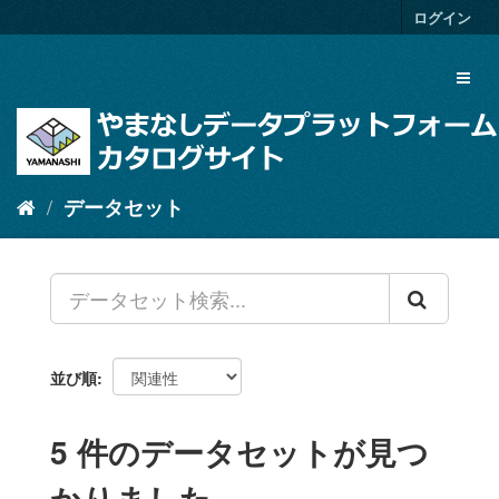
ス
ログイン
キ
ッ
Toggl
プ
naviga
し
て
内
容
へ
データセット
並び順
5 件のデータセットが見つ
かりました