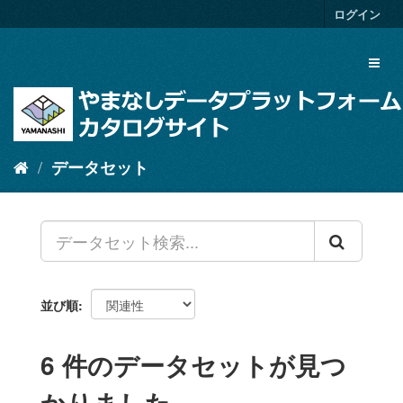
ス
ログイン
キ
ッ
Toggl
プ
naviga
し
て
内
容
へ
データセット
並び順
6 件のデータセットが見つ
かりました