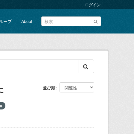
ログイン
ループ
About
た
並び順