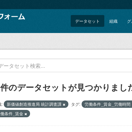
データセット
組織
グ
1 件のデータセットが見つかりまし
:
新価値創造推進局 統計調査課
タグ:
労働条件_賃金_労働時間
労働条件_賃金