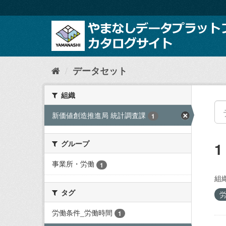
ス
キ
ッ
プ
し
て
内
データセット
容
へ
組織
新価値創造推進局 統計調査課
1
グループ
事業所・労働
1
組織
タグ
労働条件_労働時間
1