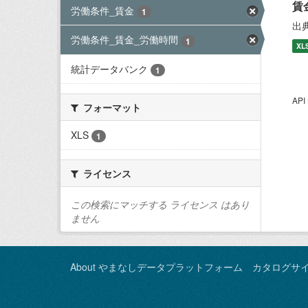
賃
労働条件_賃金
1
出
労働条件_賃金_労働時間
1
XL
統計データバンク
1
AP
フォーマット
XLS
1
ライセンス
この検索にマッチする ライセンス はあり
ません
About やまなしデータプラットフォーム カタログサ