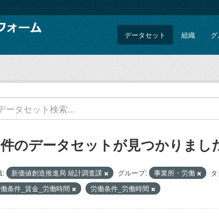
データセット
組織
グ
1 件のデータセットが見つかりまし
:
新価値創造推進局 統計調査課
グループ:
事業所・労働
タ
労働条件_賃金_労働時間
労働条件_労働時間