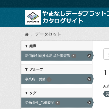
ス
キ
ッ
プ
し
て
内
データセット
容
へ
組織
新価値創造推進局 統計調査課
1
グループ
事業所・労働
1
組織
タグ
労働条件_労働時間
1