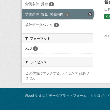
賃
労働条件_賃金
1
出
労働条件_賃金_労働時間
1
XL
統計データバンク
1
AP
フォーマット
XLS
1
ライセンス
この検索にマッチする ライセンス はあり
ません
About やまなしデータプラットフォーム カタログサ