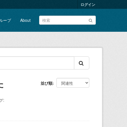
ログイン
ループ
About
た
並び順
グ: