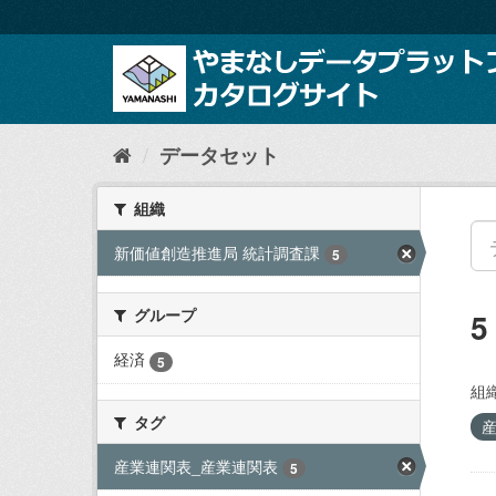
ス
キ
ッ
プ
し
て
内
データセット
容
へ
組織
新価値創造推進局 統計調査課
5
グループ
経済
5
組織
タグ
産業連関表_産業連関表
5