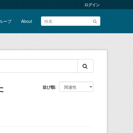
ログイン
ループ
About
た
並び順