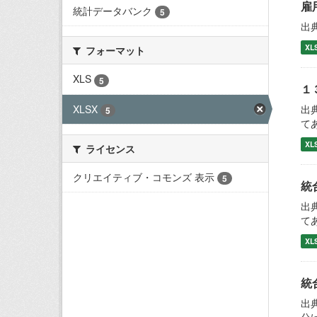
雇
統計データバンク
5
出
XL
フォーマット
XLS
5
１
XLSX
出
5
て
XL
ライセンス
クリエイティブ・コモンズ 表示
5
統
出
て
XL
統
出