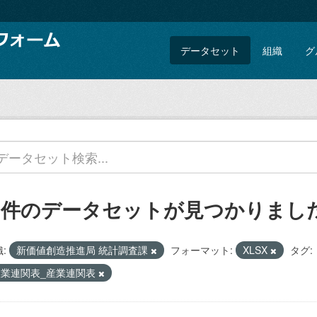
データセット
組織
グ
5 件のデータセットが見つかりまし
:
新価値創造推進局 統計調査課
フォーマット:
XLSX
タグ:
産業連関表_産業連関表