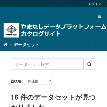
ス
ログイン
キ
ッ
Toggl
プ
naviga
し
て
内
容
へ
データセット
並び順
16 件のデータセットが見つ
かりました