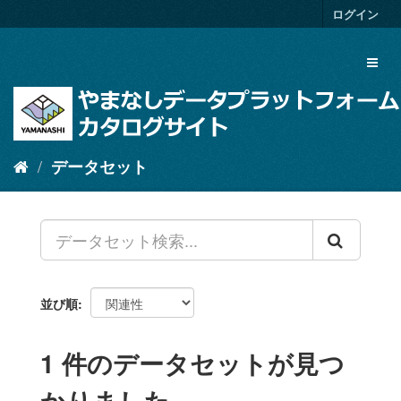
ス
ログイン
キ
ッ
Toggl
プ
naviga
し
て
内
容
へ
データセット
並び順
1 件のデータセットが見つ
かりました