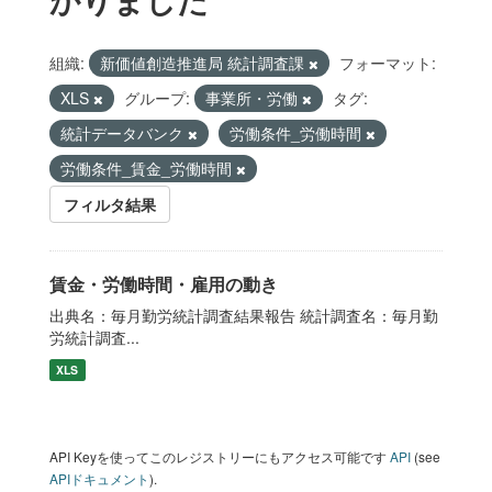
組織:
新価値創造推進局 統計調査課
フォーマット:
XLS
グループ:
事業所・労働
タグ:
統計データバンク
労働条件_労働時間
労働条件_賃金_労働時間
フィルタ結果
賃金・労働時間・雇用の動き
出典名：毎月勤労統計調査結果報告 統計調査名：毎月勤
労統計調査...
XLS
API Keyを使ってこのレジストリーにもアクセス可能です
API
(see
APIドキュメント
).