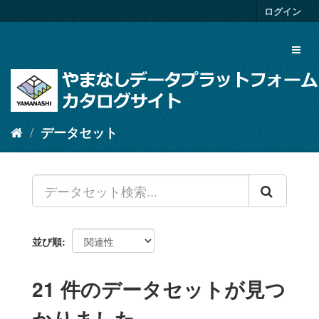
ス
ログイン
キ
ッ
Toggl
プ
naviga
し
て
内
容
へ
データセット
並び順
21 件のデータセットが見つ
かりました