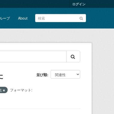
ログイン
ループ
About
た
並び順
光
フォーマット: