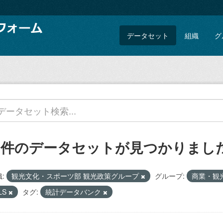
データセット
組織
グ
4 件のデータセットが見つかりまし
:
観光文化・スポーツ部 観光政策グループ
グループ:
商業・観
LS
タグ:
統計データバンク