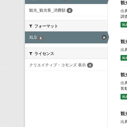
観
観光_観光客_消費額
出
4
調
XL
フォーマット
XLS
4
観
出
ライセンス
XL
クリエイティブ・コモンズ 表示
4
観
出
客
XL
観
出