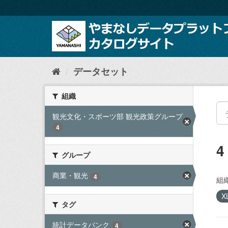
ス
キ
ッ
プ
し
て
内
データセット
容
へ
組織
観光文化・スポーツ部 観光政策グループ
4
グループ
商業・観光
4
組織
X
タグ
統計データバンク
4