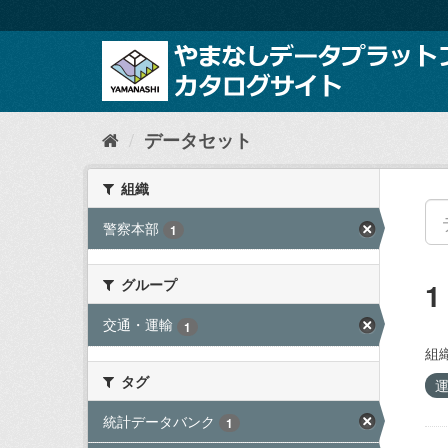
ス
キ
ッ
プ
し
て
内
データセット
容
へ
組織
警察本部
1
グループ
交通・運輸
1
組織
タグ
統計データバンク
1