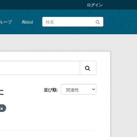
ログイン
ループ
About
た
並び順
ク