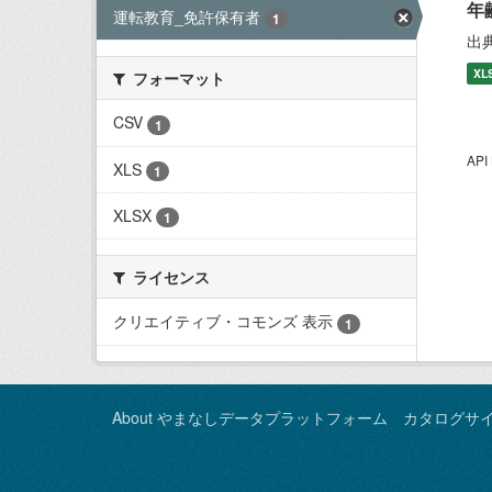
年
運転教育_免許保有者
1
出
XL
フォーマット
CSV
1
AP
XLS
1
XLSX
1
ライセンス
クリエイティブ・コモンズ 表示
1
About やまなしデータプラットフォーム カタログサ