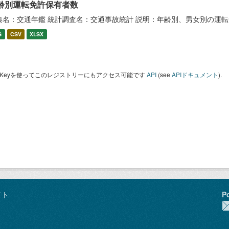
齢別運転免許保有者数
典名：交通年鑑 統計調査名：交通事故統計 説明：年齢別、男女別の運
S
CSV
XLSX
I Keyを使ってこのレジストリーにもアクセス可能です
API
(see
APIドキュメント
).
イト
P