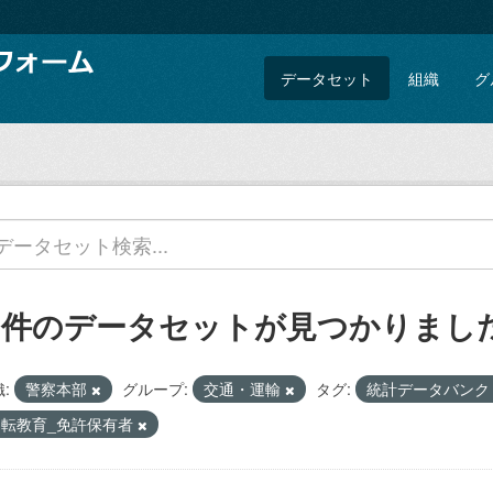
データセット
組織
グ
1 件のデータセットが見つかりまし
:
警察本部
グループ:
交通・運輸
タグ:
統計データバン
運転教育_免許保有者