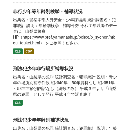
非行少年等年齢別検挙・補導状況
出典名：警察本部人身安全・少年課編集 統計調査名：犯
罪統計 説明：年齢別検挙・補導件数 令和７年以降のデー
タは、山梨県警察
HP（https://www.pref.yamanashi.jp/police/p_syonen/hik
ou_toukei.html） をご参照ください。
XLS
CSV
刑法犯少年非行場所補導状況
出典名：山梨県の犯罪 統計調査名：犯罪統計 説明：青少
年の場所別補導件数 昭和40年～50年資料なし 昭和51年
～53年年齢別内訳なし（総数のみ） 平成３年より「山梨
県の犯罪」として発行 平成４年で調査終了
XLS
刑法犯少年年齢別補導状況
出典名：山梨県の犯罪 統計調査名：犯罪統計 説明：年齢