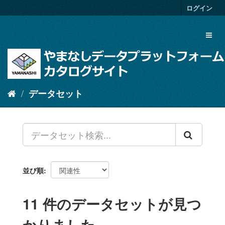
ス
ログイン
キ
ッ
Toggl
プ
naviga
し
て
内
容
へ
データセット
並び順
11 件のデータセットが見つ
かりました