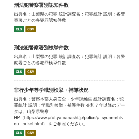
刑法犯警察署別認知件数
出典名：山梨県の犯罪 統計調査名：犯罪統計 説明：各警
察署ごとの各犯罪認知件数
XLS
CSV
刑法犯警察署別検挙件数
出典名：山梨県の犯罪 統計調査名：犯罪統計 説明：各警
察署ごとの各犯罪検挙件数
XLS
CSV
非行少年等学職別検挙・補導状況
出典名：警察本部人身安全・少年課編集 統計調査名：犯
罪統計 説明：学職別検挙・補導件数 令和７年以降のデー
タは、山梨県警察
HP（https://www.pref.yamanashi.jp/police/p_syonen/hik
ou_toukei.html） をご参照ください。
XLS
CSV