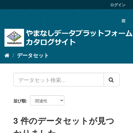
ス
ログイン
キ
ッ
Toggl
プ
naviga
し
て
内
容
へ
データセット
並び順
3 件のデータセットが見つ
かりました