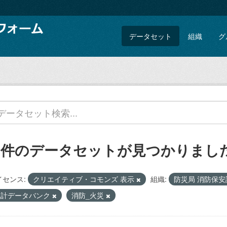
データセット
組織
グ
1 件のデータセットが見つかりまし
イセンス:
クリエイティブ・コモンズ 表示
組織:
防災局 消防保
統計データバンク
消防_火災