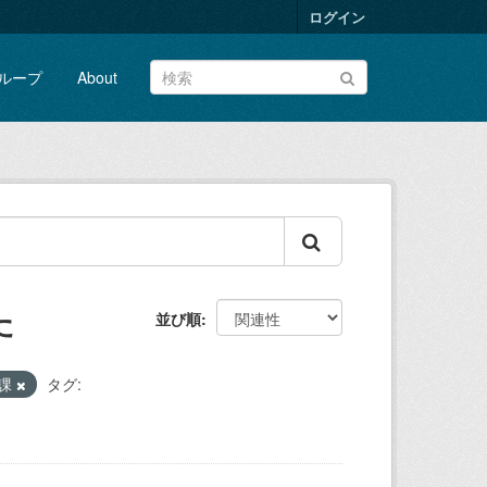
ログイン
ループ
About
た
並び順
安課
タグ: