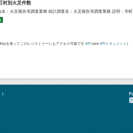
町村別火災件数
典名：火災報告等調査業務 統計調査名：火災報告等調査業務 説明：市
S
I Keyを使ってこのレジストリーにもアクセス可能です
API
(see
APIドキュメント
).
イト
P