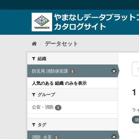
ス
キ
ッ
プ
し
て
内
データセット
容
へ
組織
防災局 消防保安課
1
人気のある 組織 のみを表示
グループ
公安・消防
1
ラ
タグ
消防_火災
1