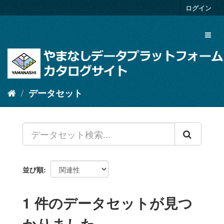
ス
ログイン
キ
ッ
Toggl
プ
naviga
し
て
内
容
へ
データセット
並び順
1 件のデータセットが見つ
かりました