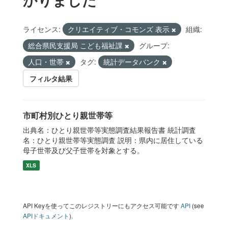
ライセンス:
クリエイティブ・コモンズ 表示
組織:
総合県民支援局 こども福祉課
グループ:
人口・世帯
タグ:
統計データバンク
フィルタ結果
市町村別ひとり親世帯等
出典名：ひとり親世帯等実態調査結果報告書 統計調査
名：ひとり親世帯等実態調査 説明：県内に居住している
母子世帯及び父子世帯を対象とする。
XLS
API Keyを使ってこのレジストリーにもアクセス可能です
API
(see
APIドキュメント
).