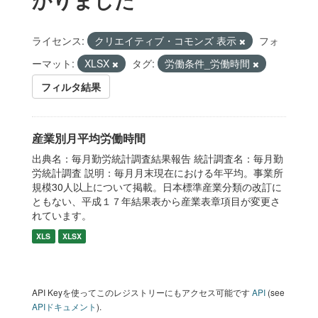
ライセンス:
クリエイティブ・コモンズ 表示
フォ
ーマット:
XLSX
タグ:
労働条件_労働時間
フィルタ結果
産業別月平均労働時間
出典名：毎月勤労統計調査結果報告 統計調査名：毎月勤
労統計調査 説明：毎月月末現在における年平均。事業所
規模30人以上について掲載。日本標準産業分類の改訂に
ともない、平成１７年結果表から産業表章項目が変更さ
れています。
XLS
XLSX
API Keyを使ってこのレジストリーにもアクセス可能です
API
(see
APIドキュメント
).