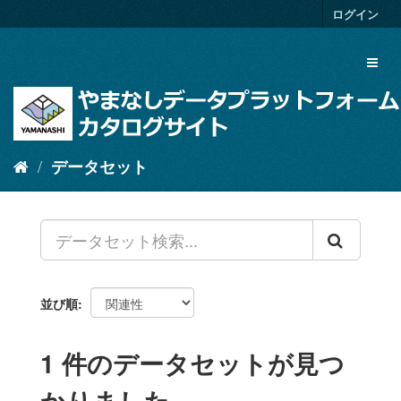
ス
ログイン
キ
ッ
Toggl
プ
naviga
し
て
内
容
へ
データセット
並び順
1 件のデータセットが見つ
かりました