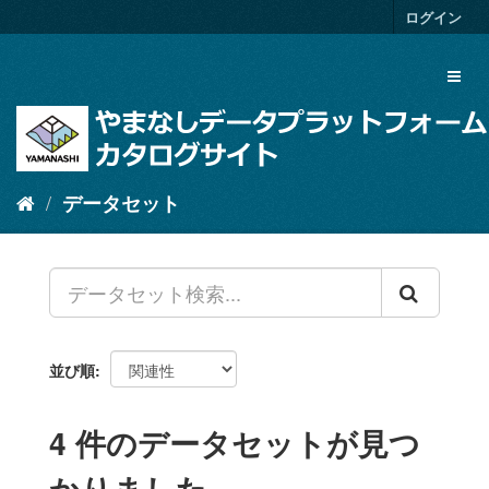
ス
ログイン
キ
ッ
Toggl
プ
naviga
し
て
内
容
へ
データセット
並び順
4 件のデータセットが見つ
かりました