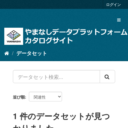
ス
ログイン
キ
ッ
Toggl
プ
naviga
し
て
内
容
へ
データセット
並び順
1 件のデータセットが見つ
かりました