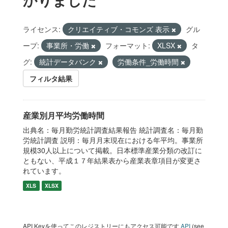
ライセンス:
クリエイティブ・コモンズ 表示
グル
ープ:
事業所・労働
フォーマット:
XLSX
タ
グ:
統計データバンク
労働条件_労働時間
フィルタ結果
産業別月平均労働時間
出典名：毎月勤労統計調査結果報告 統計調査名：毎月勤
労統計調査 説明：毎月月末現在における年平均。事業所
規模30人以上について掲載。日本標準産業分類の改訂に
ともない、平成１７年結果表から産業表章項目が変更さ
れています。
XLS
XLSX
API Keyを使ってこのレジストリーにもアクセス可能です
API
(see