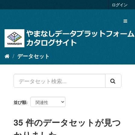
ス
ログイン
キ
ッ
Toggl
プ
naviga
し
て
内
容
へ
データセット
並び順
35 件のデータセットが見つ
かりました