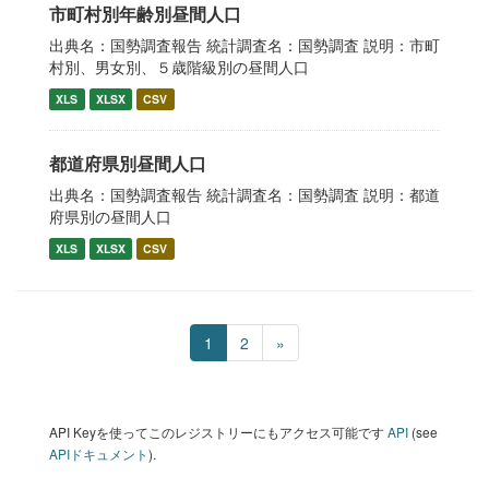
市町村別年齢別昼間人口
出典名：国勢調査報告 統計調査名：国勢調査 説明：市町
村別、男女別、５歳階級別の昼間人口
XLS
XLSX
CSV
都道府県別昼間人口
出典名：国勢調査報告 統計調査名：国勢調査 説明：都道
府県別の昼間人口
XLS
XLSX
CSV
1
2
»
API Keyを使ってこのレジストリーにもアクセス可能です
API
(see
APIドキュメント
).