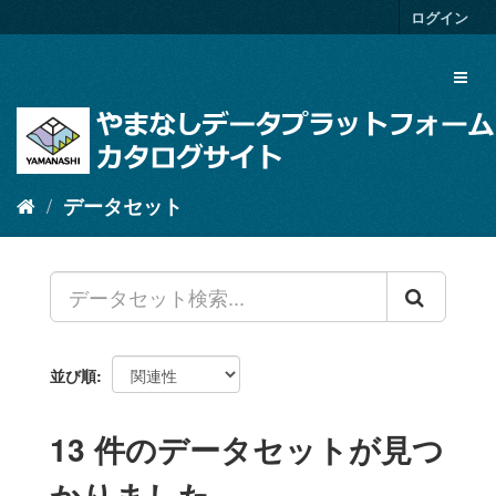
ス
ログイン
キ
ッ
Toggl
プ
naviga
し
て
内
容
へ
データセット
並び順
13 件のデータセットが見つ
かりました