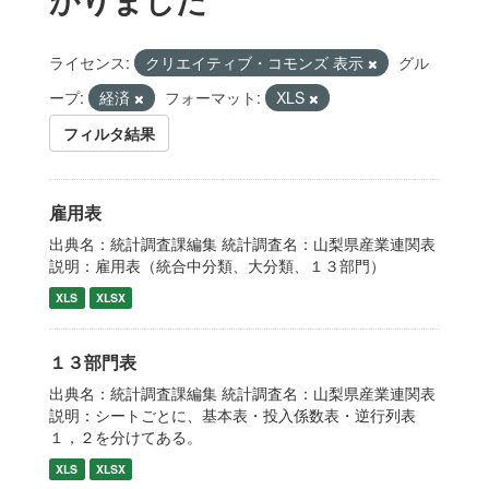
ライセンス:
クリエイティブ・コモンズ 表示
グル
ープ:
経済
フォーマット:
XLS
フィルタ結果
雇用表
出典名：統計調査課編集 統計調査名：山梨県産業連関表
説明：雇用表（統合中分類、大分類、１３部門）
XLS
XLSX
１３部門表
出典名：統計調査課編集 統計調査名：山梨県産業連関表
説明：シートごとに、基本表・投入係数表・逆行列表
１，２を分けてある。
XLS
XLSX