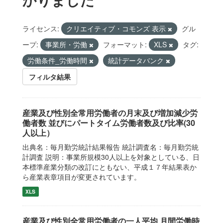
ライセンス:
クリエイティブ・コモンズ 表示
グル
ープ:
事業所・労働
フォーマット:
XLS
タグ:
労働条件_労働時間
統計データバンク
フィルタ結果
産業及び性別全常用労働者の月末及び増加減少労
働者数 並びにパートタイム労働者数及び比率(30
人以上）
出典名：毎月勤労統計結果報告 統計調査名：毎月勤労統
計調査 説明：事業所規模30人以上を対象としている、日
本標準産業分類の改訂にともない、平成１７年結果表か
ら産業表章項目が変更されています。
XLS
産業及び性別全常用労働者の一人平均 月間労働時