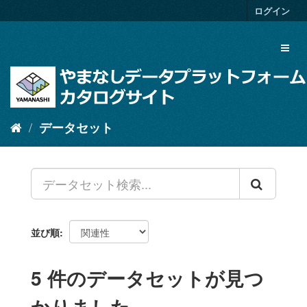
ス
ログイン
キ
ッ
Toggl
プ
naviga
し
て
内
容
へ
データセット
並び順
5 件のデータセットが見つ
かりました