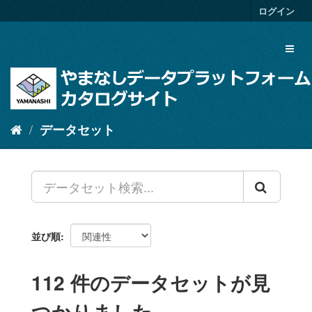
ス
ログイン
キ
ッ
Toggl
プ
naviga
し
て
内
容
へ
データセット
並び順
112 件のデータセットが見
つかりました