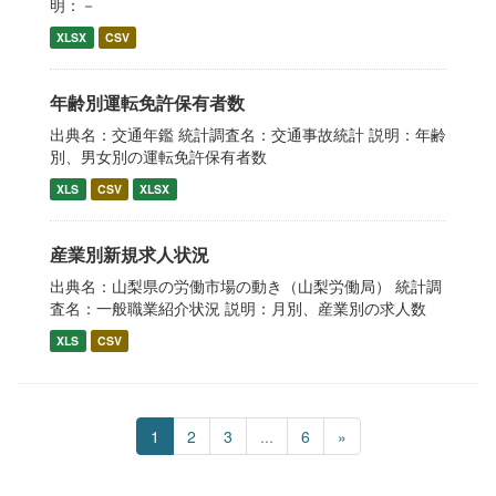
明：－
XLSX
CSV
年齢別運転免許保有者数
出典名：交通年鑑 統計調査名：交通事故統計 説明：年齢
別、男女別の運転免許保有者数
XLS
CSV
XLSX
産業別新規求人状況
出典名：山梨県の労働市場の動き（山梨労働局） 統計調
査名：一般職業紹介状況 説明：月別、産業別の求人数
XLS
CSV
1
2
3
...
6
»