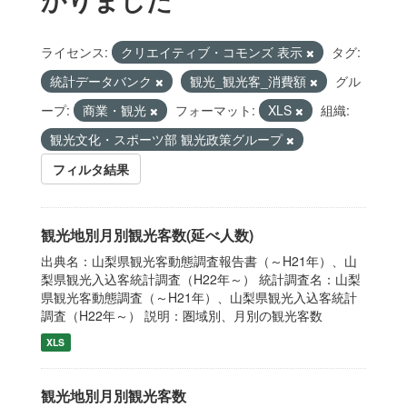
ライセンス:
クリエイティブ・コモンズ 表示
タグ:
統計データバンク
観光_観光客_消費額
グル
ープ:
商業・観光
フォーマット:
XLS
組織:
観光文化・スポーツ部 観光政策グループ
フィルタ結果
観光地別月別観光客数(延べ人数)
出典名：山梨県観光客動態調査報告書（～H21年）、山
梨県観光入込客統計調査（H22年～） 統計調査名：山梨
県観光客動態調査（～H21年）、山梨県観光入込客統計
調査（H22年～） 説明：圏域別、月別の観光客数
XLS
観光地別月別観光客数