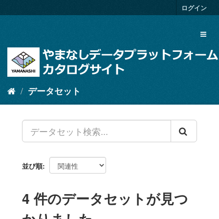
ス
ログイン
キ
ッ
Toggl
プ
naviga
し
て
内
容
へ
データセット
並び順
4 件のデータセットが見つ
かりました