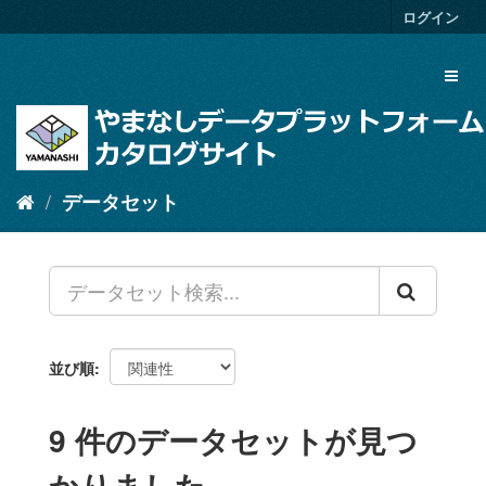
ス
ログイン
キ
ッ
Toggl
プ
naviga
し
て
内
容
へ
データセット
並び順
9 件のデータセットが見つ
かりました