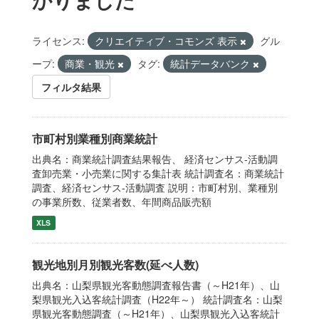
ライセンス:
クリエイティブ・コモンズ 表示
グル
ープ:
商業・観光
タグ:
統計データバンク
フィルタ結果
市町村別業種別商業統計
出典名：商業統計調査結果報告、 経済センサス‐活動調
査卸売業・小売業に関する集計表 統計調査名：商業統計
調査、経済センサス‐活動調査 説明：市町村別、業種別
の事業所数、従業者数、年間商品販売額
XLS
観光地別月別観光客数(延べ人数)
出典名：山梨県観光客動態調査報告書（～H21年）、山
梨県観光入込客統計調査（H22年～） 統計調査名：山梨
県観光客動態調査（～H21年）、山梨県観光入込客統計