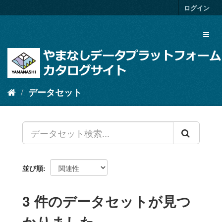
ス
ログイン
キ
ッ
Toggl
プ
naviga
し
て
内
容
へ
データセット
並び順
3 件のデータセットが見つ
かりました