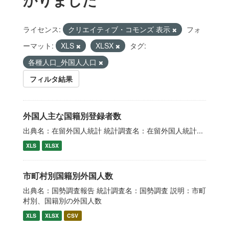
ライセンス:
クリエイティブ・コモンズ 表示
フォ
ーマット:
XLS
XLSX
タグ:
各種人口_外国人人口
フィルタ結果
外国人主な国籍別登録者数
出典名：在留外国人統計 統計調査名：在留外国人統計...
XLS
XLSX
市町村別国籍別外国人数
出典名：国勢調査報告 統計調査名：国勢調査 説明：市町
村別、国籍別の外国人数
XLS
XLSX
CSV