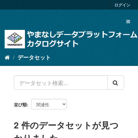
ス
ログイン
キ
ッ
Toggl
プ
naviga
し
て
内
容
へ
データセット
並び順
2 件のデータセットが見つ
かりました