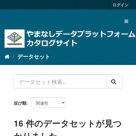
ス
ログイン
キ
ッ
Toggl
プ
naviga
し
て
内
容
へ
データセット
並び順
16 件のデータセットが見つ
かりました