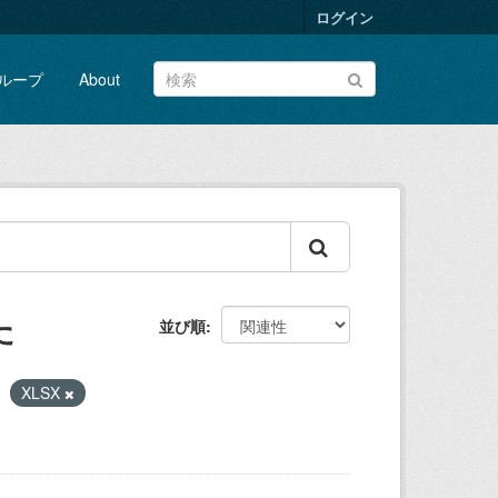
ログイン
ループ
About
た
並び順
XLSX