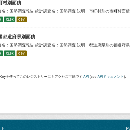
町村別面積
典名：国勢調査報告 統計調査名：国勢調査 説明：市町村別の市町村面積
S
XLSX
CSV
国都道府県別面積
典名：国勢調査報告 統計調査名：国勢調査 説明：都道府県別の都道府
S
XLSX
CSV
I Keyを使ってこのレジストリーにもアクセス可能です
API
(see
APIドキュメント
).
イト
P