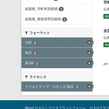
市
総面積_市町村別面積
出
1
XL
総面積_都道府県別面積
1
全
フォーマット
出
CSV
2
XL
XLS
2
XLSX
2
AP
ライセンス
クリエイティブ・コモンズ 表示
2
About やまなしデータプラットフォーム カタログサ