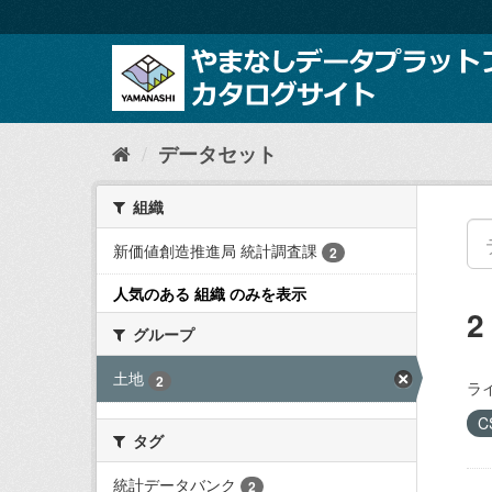
ス
キ
ッ
プ
し
て
内
データセット
容
へ
組織
新価値創造推進局 統計調査課
2
人気のある 組織 のみを表示
グループ
土地
2
ラ
C
タグ
統計データバンク
2