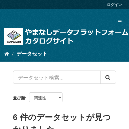
ス
ログイン
キ
ッ
Toggl
プ
naviga
し
て
内
容
へ
データセット
並び順
6 件のデータセットが見つ
かりました