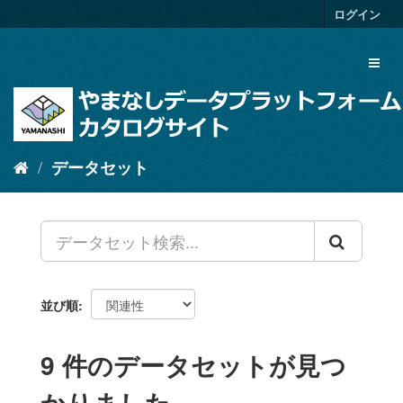
ス
ログイン
キ
ッ
Toggl
プ
naviga
し
て
内
容
へ
データセット
並び順
9 件のデータセットが見つ
かりました