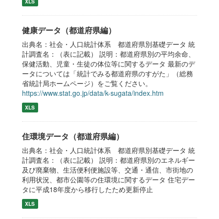
XLS
健康データ（都道府県編）
出典名：社会・人口統計体系 都道府県別基礎データ 統
計調査名：（表に記載） 説明：都道府県別の平均余命、
保健活動、児童・生徒の体位等に関するデータ 最新のデ
ータについては「統計でみる都道府県のすがた」（総務
省統計局ホームページ）をご覧ください。
https://www.stat.go.jp/data/k-sugata/index.htm
XLS
住環境データ（都道府県編）
出典名：社会・人口統計体系 都道府県別基礎データ 統
計調査名：（表に記載） 説明：都道府県別のエネルギー
及び廃棄物、生活便利便施設等、交通・通信、市街地の
利用状況、都市公園等の住環境に関するデータ 住宅デー
タに平成18年度から移行したため更新停止
XLS