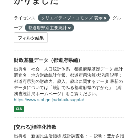
ライセンス:
クリエイティブ・コモンズ 表示
グル
ープ:
都道府県別主要統計
フィルタ結果
財政基盤データ（都道府県編）
出典名：社会・人口統計体系 都道府県基礎データ 統計
調査名：地方財政統計年報、都道府県決算状況調 説明：
都道府県別の財政力、歳入、歳出に関するデータ 最新の
データについては「統計でみる都道府県のすがた」（総
務省統計局ホームページ）をご覧ください。
https://www.stat.go.jp/data/k-sugata/
XLS
[交わる]標準化指数
出典名：新国民生活指標 統計調査名：－ 説明：豊かさ指