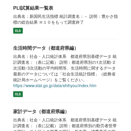
PLI試算結果一覧表
出典名：新国民生活指標 統計調査名：－ 説明：豊かさ指
標の総合結果 Ｈ１０をもって調査終了
XLS
生活時間データ（都道府県編）
出典名：社会・人口統計体系 都道府県別基礎データ 統
計調査名：（表に記載） 説明：都道府県別の1次活動･2
次活動･3次活動の平均時間等、生活時間に関するデータ
最新のデータについては「社会生活統計指標」（総務省
統計局ホームページ）をご覧ください。
https://www.stat.go.jp/data/shihyou/index.htm
XLS
家計データ（都道府県編）
出典名：社会・人口統計体系 都道府県別基礎データ 統
計調査名：（表に記載） 説明：都道府県別の勤労者世帯