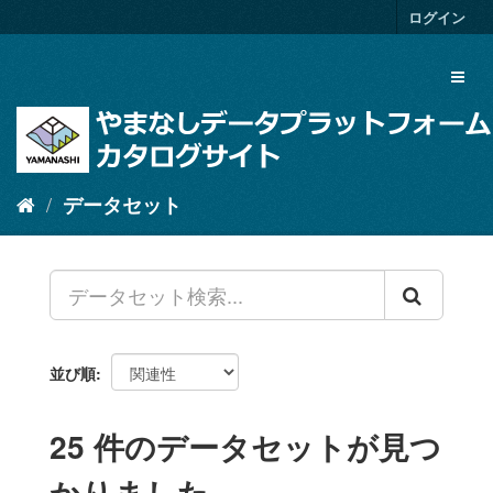
ス
ログイン
キ
ッ
Toggl
プ
naviga
し
て
内
容
へ
データセット
並び順
25 件のデータセットが見つ
かりました