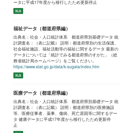
ータに平成17年度から移行したため更新停止
XLS
福祉データ（都道府県編）
出典名：社会・人口統計体系 都道府県別基礎データ 統
計調査名：（表に記載） 説明：都道府県別の生活保護、
社会福祉施設、福祉活動等の福祉に関するデータ 最新の
データについては「統計でみる都道府県のすがた」（総
務省統計局ホームページ）をご覧ください。
https://www.stat.go.jp/data/k-sugata/index.htm
XLS
医療データ（都道府県編）
出典名：社会・人口統計体系 都道府県別基礎データ 統
計調査名：（表に記載） 説明：都道府県別の医療施設
等、医療従事者、薬事、傷病、死亡原因等に関するデー
タ 健康データに平成17年度から移行したため更新停
止