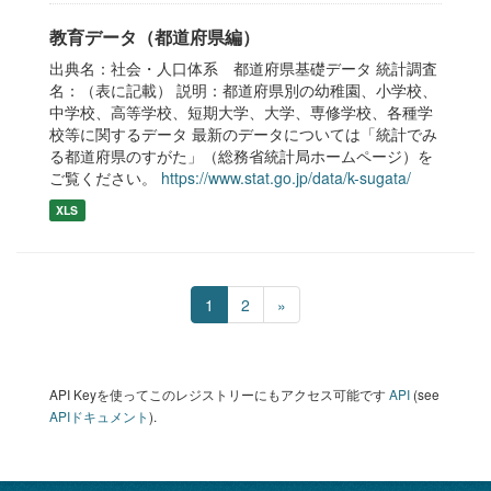
教育データ（都道府県編）
出典名：社会・人口体系 都道府県基礎データ 統計調査
名：（表に記載） 説明：都道府県別の幼稚園、小学校、
中学校、高等学校、短期大学、大学、専修学校、各種学
校等に関するデータ 最新のデータについては「統計でみ
る都道府県のすがた」（総務省統計局ホームページ）を
ご覧ください。
https://www.stat.go.jp/data/k-sugata/
XLS
1
2
»
API Keyを使ってこのレジストリーにもアクセス可能です
API
(see
APIドキュメント
).