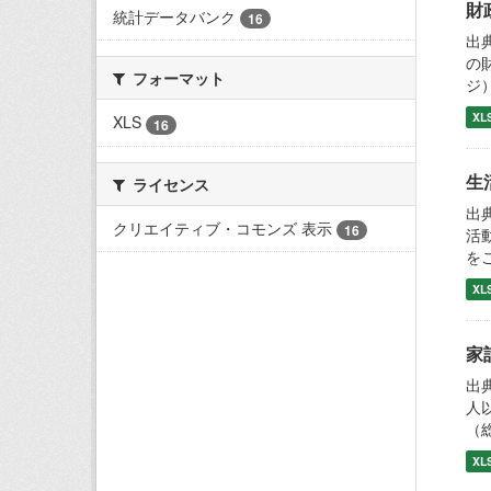
財
統計データバンク
16
出
の
フォーマット
ジ
XL
XLS
16
生
ライセンス
出
クリエイティブ・コモンズ 表示
16
活
を
XL
家
出
人
（
XL