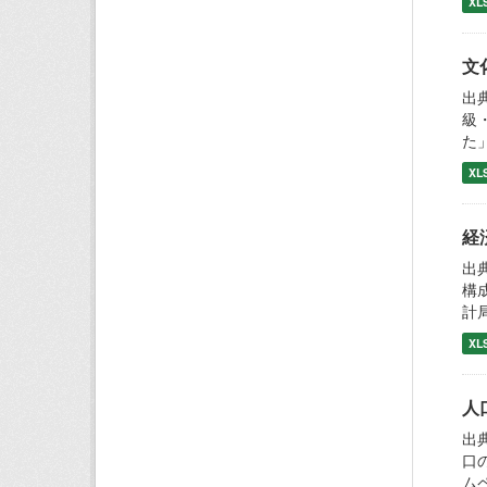
XL
文
出
級
た
XL
経
出
構
計
XL
人
出
口
ム