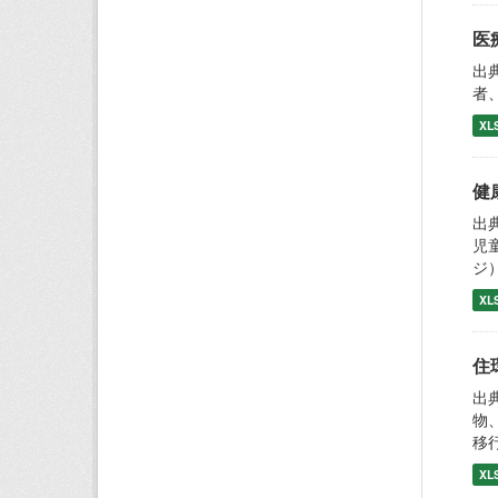
医
出
者
XL
健
出
児
ジ
XL
住
出
物
移
XL