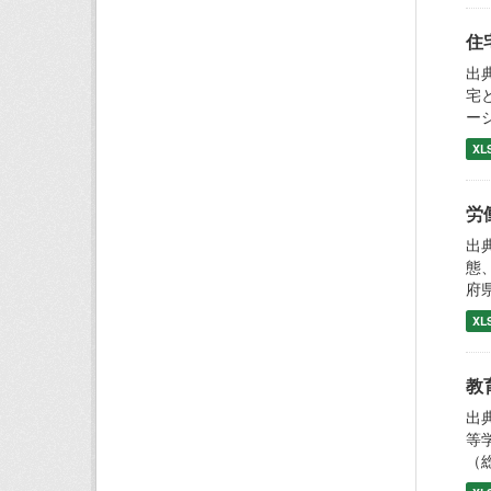
住
出
宅
ー
XL
労
出
態
府
XL
教
出
等
（