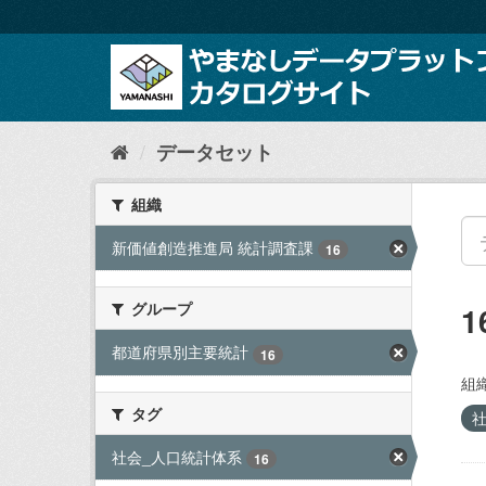
ス
キ
ッ
プ
し
て
内
データセット
容
へ
組織
新価値創造推進局 統計調査課
16
グループ
都道府県別主要統計
16
組織
タグ
社会_人口統計体系
16