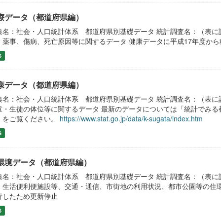
療データ（都道府県編）
典名：社会・人口統計体系 都道府県別基礎データ 統計調査名：（表に
、薬事、傷病、死亡原因等に関するデータ 健康データに平成17年
S
康データ（都道府県編）
典名：社会・人口統計体系 都道府県別基礎データ 統計調査名：（表に
童・生徒の体位等に関するデータ 最新のデータについては「統計でみる
）をご覧ください。
https://www.stat.go.jp/data/k-sugata/index.htm
S
環境データ（都道府県編）
典名：社会・人口統計体系 都道府県別基礎データ 統計調査名：（表に
、生活便利便施設等、交通・通信、市街地の利用状況、都市公園等の住環
行したため更新停止
S