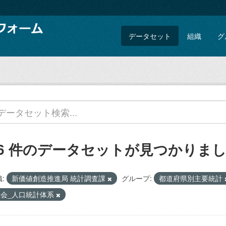
データセット
組織
グ
16 件のデータセットが見つかりま
:
新価値創造推進局 統計調査課
グループ:
都道府県別主要統計
社会_人口統計体系