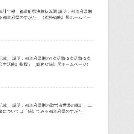
統計年報、都道府県決算状況調 説明：都道府県別
る都道府県のすがた」（総務省統計局ホームペー
載） 説明：都道府県別の1次活動･2次活動･3次
会生活統計指標」（総務省統計局ホームページ）
記載） 説明：都道府県別の勤労者世帯の家計、二
タについては「統計でみる都道府県のすがた」