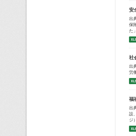
安
出
保
た
XL
社
出
労
XL
福
出
設
ジ
XL