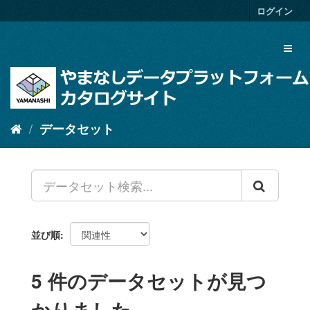
ス
ログイン
キ
ッ
Toggl
プ
naviga
し
て
内
容
へ
データセット
並び順
5 件のデータセットが見つ
かりました