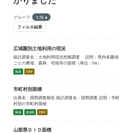
グループ:
土地
フィルタ結果
広域圏別土地利用の現況
統計調査名：土地利用現況把握調査 説明：県内各圏域
ごとの農地、森林、宅地等の面積（単位：ha）
XLS
CSV
市町村別面積
出典名：国勢調査報告 統計調査名：国勢調査 説明：市町
村別の市町村面積
XLS
XLSX
CSV
山梨県ＤＩＤ面積