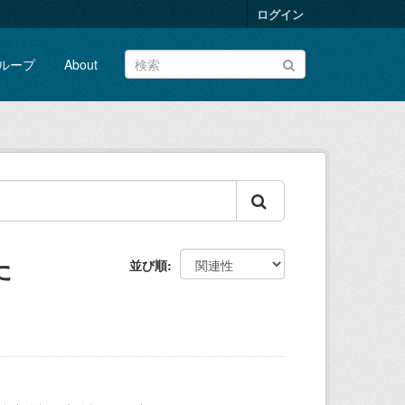
ログイン
ループ
About
た
並び順