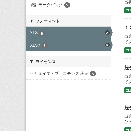
出
統計データバンク
5
XL
フォーマット
１
XLS
5
出
て
XLSX
5
XL
ライセンス
統
クリエイティブ・コモンズ 表示
5
出
て
XL
統
出
分
XL