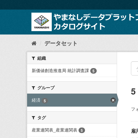
ス
キ
ッ
プ
し
て
内
データセット
容
へ
組織
新価値創造推進局 統計調査課
5
グループ
経済
5
フ
タグ
産業連関表_産業連関表
雇
5