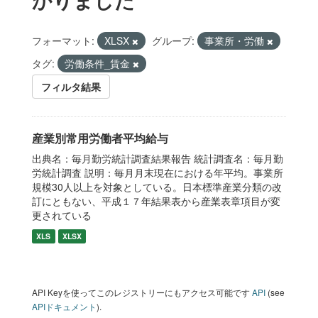
フォーマット:
XLSX
グループ:
事業所・労働
タグ:
労働条件_賃金
フィルタ結果
産業別常用労働者平均給与
出典名：毎月勤労統計調査結果報告 統計調査名：毎月勤
労統計調査 説明：毎月月末現在における年平均。事業所
規模30人以上を対象としている。日本標準産業分類の改
訂にともない、平成１７年結果表から産業表章項目が変
更されている
XLS
XLSX
API Keyを使ってこのレジストリーにもアクセス可能です
API
(see
APIドキュメント
).