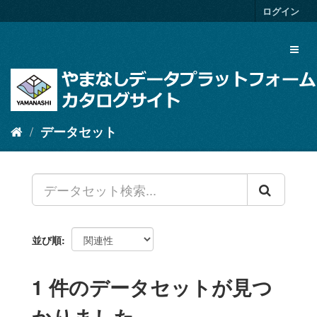
ス
ログイン
キ
ッ
Toggl
プ
naviga
し
て
内
容
へ
データセット
並び順
1 件のデータセットが見つ
かりました