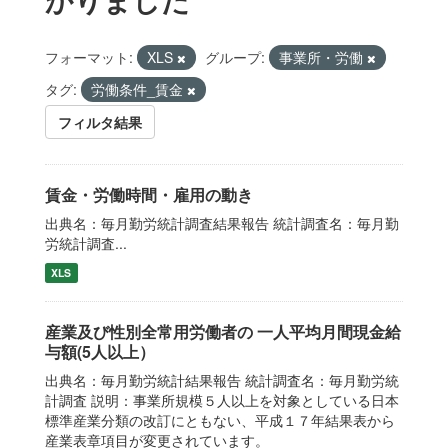
フォーマット:
XLS
グループ:
事業所・労働
タグ:
労働条件_賃金
フィルタ結果
賃金・労働時間・雇用の動き
出典名：毎月勤労統計調査結果報告 統計調査名：毎月勤
労統計調査...
XLS
産業及び性別全常用労働者の 一人平均月間現金給
与額(5人以上）
出典名：毎月勤労統計結果報告 統計調査名：毎月勤労統
計調査 説明：事業所規模５人以上を対象としている日本
標準産業分類の改訂にともない、平成１７年結果表から
産業表章項目が変更されています。