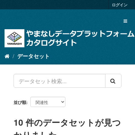
ス
ログイン
キ
ッ
Toggl
プ
naviga
し
て
内
容
へ
データセット
並び順
10 件のデータセットが見つ
かりました