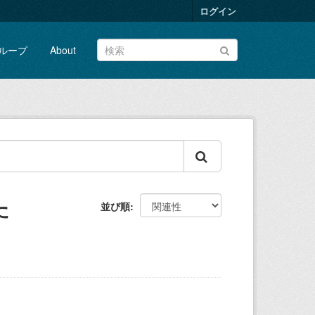
ログイン
ループ
About
た
並び順