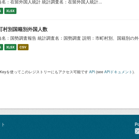
典名：在留外国人統計 統計調査名：在留外国人統計...
S
XLSX
町村別国籍別外国人数
典名：国勢調査報告 統計調査名：国勢調査 説明：市町村別、国籍別の
S
XLSX
CSV
I Keyを使ってこのレジストリーにもアクセス可能です
API
(see
APIドキュメント
).
イト
P