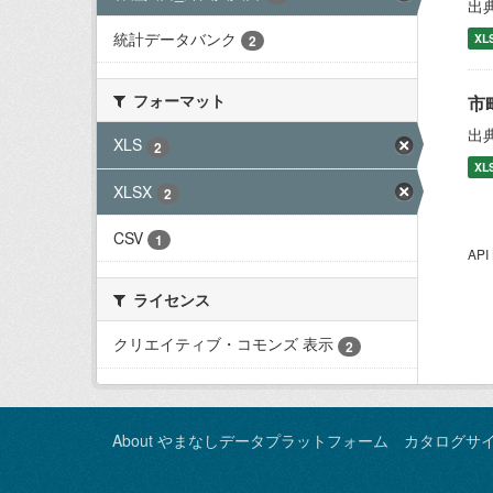
出
統計データバンク
XL
2
フォーマット
市
出
XLS
2
XL
XLSX
2
CSV
1
AP
ライセンス
クリエイティブ・コモンズ 表示
2
About やまなしデータプラットフォーム カタログサ