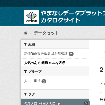
ス
キ
ッ
プ
し
て
内
データセット
容
へ
組織
新価値創造推進局 統計調査課
2
人気のある 組織 のみを表示
グループ
人口・世帯
2
フ
タグ
外
各種人口_外国人人口
2