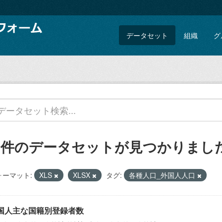
データセット
組織
グ
2 件のデータセットが見つかりまし
ォーマット:
XLS
XLSX
タグ:
各種人口_外国人人口
国人主な国籍別登録者数