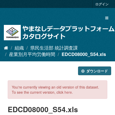
ス
ログイン
キ
ッ
Toggl
プ
naviga
し
て
内
容
へ
組織
県民生活部 統計調査課
産業別月平均労働時間
EDCD08000_S54.xls
ダウンロード
You're currently viewing an old version of this dataset.
To see the current version, click
here
.
EDCD08000_S54.xls