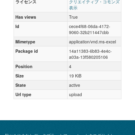
ライセンス
クリエイティブ・コモンズ
表示
Has views
True
Id
cece4f68-06da-4172-
9060-32b211447cbb
Mimetype
application/vnd.ms-excel
Package id
14a11383-6b83-4e4c-
a03a-13f580205106
Position
4
Size
19 KiB
State
active
Url type
upload