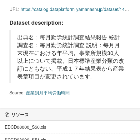
URL:
https://catalog.dataplatform-yamanashi.jp/dataset/14a11383-6b83-4e4c-a03a-13f580205106/resource/cece4f68-06da-4172-9060-32b211447cbb/download/edcd08000_s54.xls
Dataset description:
出典名：毎月勤労統計調査結果報告 統計
調査名：毎月勤労統計調査 説明：毎月月
末現在における年平均。事業所規模30人
以上について掲載。日本標準産業分類の改
訂にともない、平成１７年結果表から産業
表章項目が変更されています。
Source:
産業別月平均労働時間
リソース
EDCD08000_S50.xls
EDCD08000_S51.xls