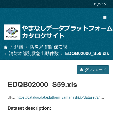
ス
ログイン
キ
ッ
Toggl
プ
naviga
し
て
内
容
へ
組織
防災局 消防保安課
消防本部別救急出動件数
EDQB02000_S59.xls
ダウンロード
EDQB02000_S59.xls
URL:
https://catalog.dataplatform-yamanashi.jp/dataset/a4d2b357-e30f-4e6f-ba8f-8a4c16185c2d/resource/d60d9219-02ec-420f-aa35-4dfe302fea3a/download/edqb02000_s59.xls
Dataset description: