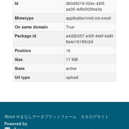
Id
d60d9219-02ec-420f-
aa35-4dfe302fea3a
Mimetype
application/vnd.ms-excel
On same domain
True
Package id
a4d2b357-e30f-4e6f-ba8f-
8a4c16185c2d
Position
16
Size
17 KiB
State
active
Url type
upload
About やまなしデータプラットフォーム カタログサイト
Powered by