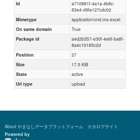
Id
a710881f-4a1a-4b8c-
83e4-d9fa127cdc02
Mimetype
application/vnd.ms-excel
On same domain
True
Package id
a4d2b357-e30f-4e6f-ba8f-
8a4c16185c2d
Position
27
Size
17.5 KiB
State
active
Url type
upload
About やまなしデータプラットフォーム カタログサイト
Powered by