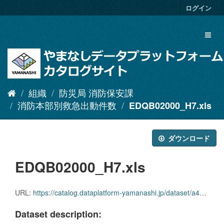
ス
ログイン
キ
ッ
Toggl
プ
naviga
し
て
内
容
へ
組織
防災局 消防保安課
消防本部別救急出動件数
EDQB02000_H7.xls
ダウンロード
EDQB02000_H7.xls
URL:
https://catalog.dataplatform-yamanashi.jp/dataset/a4d2b357-e30f-4e6f-ba8f-8a4c16185c2d/resource/a710881f-4a1a-4b8c-83e4-d9fa127cdc02/download/edqb02000_h7.xls
Dataset description: