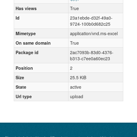
Has views
True
Id
23a1ebde-d32f-49a0-
9724-100b0d682c25
Mimetype
application/vnd.ms-excel
On same domain
True
Package id
2ac7093b-83d0-4376-
b313-c7ee0a60ec23
Position
2
Size
25.5 KiB
State
active
Url type
upload