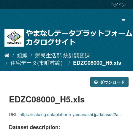
ス
ログイン
キ
ッ
Toggl
プ
naviga
し
て
内
容
へ
組織
県民生活部 統計調査課
住宅データ(市町村編）
EDZC08000_H5.xls
ダウンロード
EDZC08000_H5.xls
URL:
https://catalog.dataplatform-yamanashi.jp/dataset/2ac7093b-83d0-4376-b313-c7ee0a60ec23/resource/23a1ebde-d32f-49a0-9724-100b0d682c25/download/edzc08000_h5.xls
Dataset description: