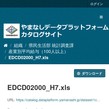
ス
ログイン
キ
ッ
Toggl
プ
naviga
し
て
内
容
へ
組織
県民生活部 統計調査課
産業別平均給与（100人以上）
EDCD02000_H7.xls
ダウンロード
EDCD02000_H7.xls
URL:
https://catalog.dataplatform-yamanashi.jp/dataset/1c1a8b77-9ddf-40d6-ba16-02457a5b5e9f/resource/64cb8a75-35bc-470a-ae31-dff932b7a01a/download/edcd02000_h7.xls